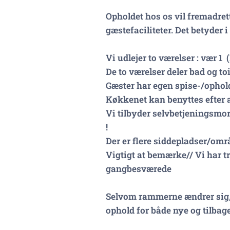
Opholdet hos os vil fremadrett
gæstefaciliteter. Det betyder i
Vi udlejer to værelser : vær 1 
De to værelser deler bad og to
Gæster har egen spise-/ophold
Køkkenet kan benyttes efter 
Vi tilbyder selvbetjeningsmor
!
Der er flere siddepladser/om
Vigtigt at bemærke// Vi har tre
gangbesværede
Selvom rammerne ændrer sig, 
ophold for både nye og tilba