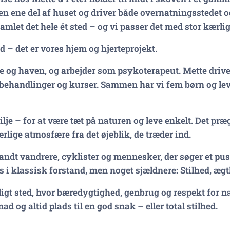
 den ene del af huset og driver både overnatningsstedet 
mlet det hele ét sted – og vi passer det med stor kærli
 – det er vores hjem og hjerteprojekt.
ske og haven, og arbejder som psykoterapeut. Mette dri
behandlinger og kurser. Sammen har vi fem børn og leve
lje – for at være tæt på naturen og leve enkelt. Det præg
lige atmosfære fra det øjeblik, de træder ind.
andt vandrere, cyklister og mennesker, der søger et pu
us i klassisk forstand, men noget sjældnere: Stilhed, æ
gt sted, hvor bæredygtighed, genbrug og respekt for nat
d og altid plads til en god snak – eller total stilhed.