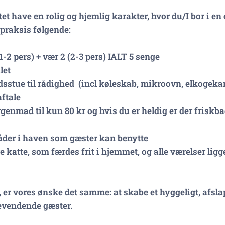
et have en rolig og hjemlig karakter, hvor du/I bor i en
 praksis følgende:
(1-2 pers) + vær 2 (2-3 pers) IALT 5 senge
ilet
sstue til rådighed (incl køleskab, mikroovn, elkogekand
aftale
genmad til kun 80 kr og hvis du er heldig er der friskba
råder i haven som gæster kan benytte
 katte, som færdes frit i hjemmet, og alle værelser ligge
er vores ønske det samme: at skabe et hyggeligt, af
gevendende gæster.