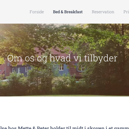
Forside
Bed & Breakfast
Reservation
Pri
 hvad vi tilbyder
e hos Mette & Peter holder til
midt i skoven i et gamme