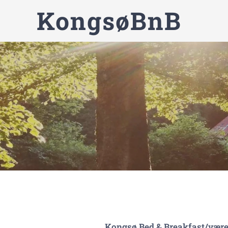
KongsøBnB
Om os og
Kongsø Bed & Breakfast/værels