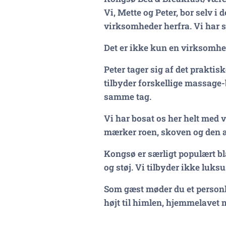
Vi, Mette og Peter, bor selv i
virksomheder herfra. Vi har sa
Det er ikke kun en virksomhed
Peter tager sig af det prakti
tilbyder forskellige massage-
samme tag.
Vi har bosat os her helt med vi
mærker roen, skoven og den ær
Kongsø er særligt populært bl
og støj. Vi tilbyder ikke luks
Som gæst møder du et personli
højt til himlen, hjemmelavet ma