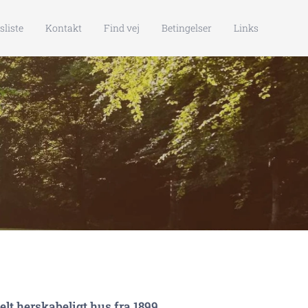
sliste
Kontakt
Find vej
Betingelser
Links
lt herskabeligt hus fra 1899.