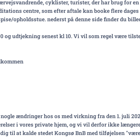
ærvejsvandrende, cyklister, turister, der har brug for e
tations centre, som efter aftale kan booke flere dages o
spise/opholdsstue. nederst på denne side finder du bille
0 og udtjekning senest kl 10. Vi vil som regel være til
velkommen
 nogle ændringer hos os med virkning fra den 1. juli 202
elser i vores private hjem, og vi vil derfor ikke længere
ig til at kalde stedet Kongsø BnB med tilføjelsen "være