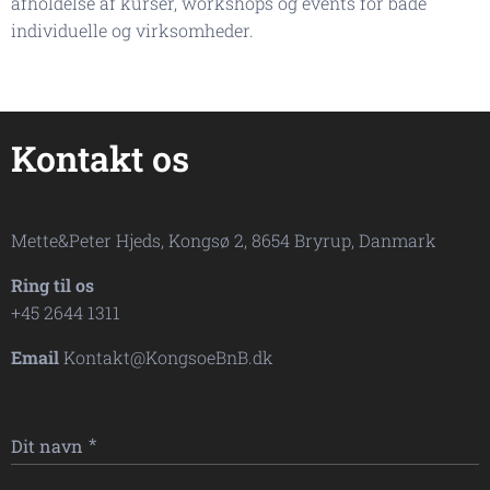
afholdelse af kurser, workshops og events for både
individuelle og virksomheder.
Kontakt os
Mette&Peter Hjeds, Kongsø 2, 8654 Bryrup, Danmark
Ring til os
+45 2644 1311
Email
Kontakt@KongsoeBnB.dk
Dit navn