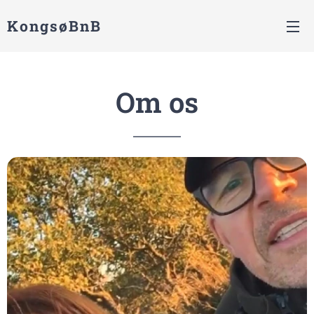
KongsøBnB
Om os